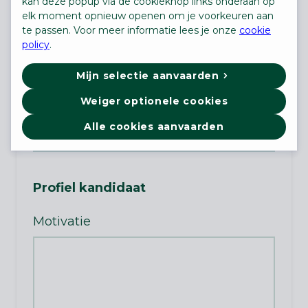
kan deze popup via de cookieknop links onderaan op
elk moment opnieuw openen om je voorkeuren aan
te passen. Voor meer informatie lees je onze
cookie
policy
.
E-mail
Mijn selectie aanvaarden
Weiger optionele cookies
Telefoon
(niet verplicht)
Alle cookies aanvaarden
Profiel kandidaat
Motivatie