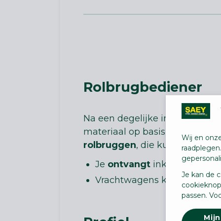
Rolbrugbediener
Na een degelijke interne oplei
materiaal op basis van gegeve
Wij en onze
rolbruggen
, die kunnen uitge
raadplegen
gepersonal
Je
ontvangt
inkomende goede
Je kan de c
Vrachtwagens kan je op een 
cookieknop
passen. Voo
Mijn