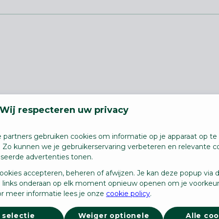
Wij respecteren uw privacy
ding ben je als rolbrugbediener verantwoordelijk 
ns die in jouw
handscanner
ingebracht worden. 
 partners gebruiken cookies om informatie op je apparaat op te 
rust zijn met kettingen of met magneten.
. Zo kunnen we je gebruikerservaring verbeteren en relevante c
iseerde advertenties tonen.
ren en plaatst die op de correcte magazijnlocat
ookies accepteren, beheren of afwijzen. Je kan deze popup via 
veilige en efficiënte manier
laden
.
 links onderaan op elk moment opnieuw openen om je voorkeur
r meer informatie lees je onze
cookie policy
.
 selectie
Weiger optionele
Alle coo