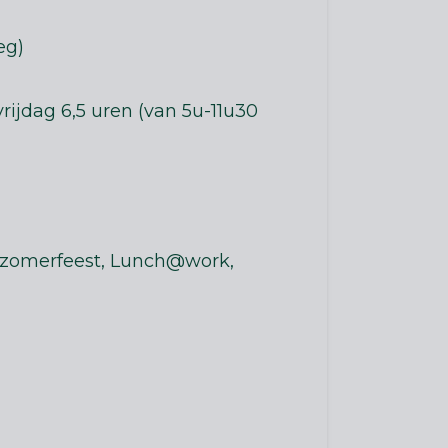
eg)
ijdag 6,5 uren (van 5u-11u30
t, zomerfeest, Lunch@work,