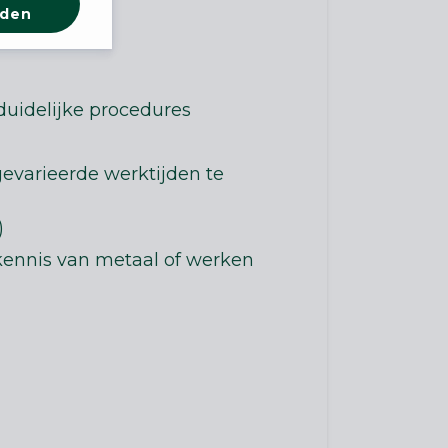
rden
duidelijke procedures
gevarieerde werktijden te
)
kennis van metaal of werken