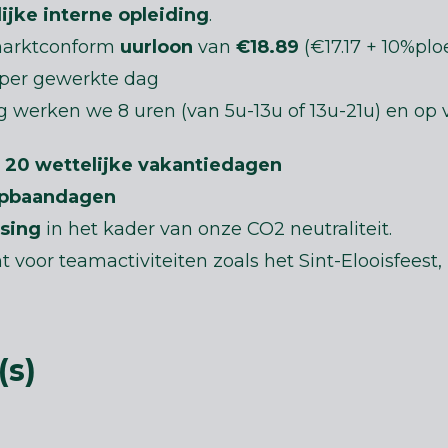
ijke
interne opleiding
.
marktconform
uurloon
van
€18.89
(€17.17 + 10%plo
per gewerkte dag
erken we 8 uren (van 5u-13u of 13u-21u) en op vr
w
20
wettelijke
vakantiedagen
opbaandagen
asing
in het kader van onze CO2 neutraliteit.
 voor teamactiviteiten zoals het Sint-Elooisfees
(s)