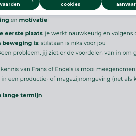
vaarden
cookies
aanvaa
ing
en
motivatie
!
e eerste plaats
: je werkt nauwkeurig en volgens 
n beweging is
: stilstaan is niks voor jou
Geen probleem, jij ziet er de voordelen van in om 
(kennis van Frans of Engels is mooi meegenomen
in een productie- of magazijnomgeving (net als 
p lange termijn